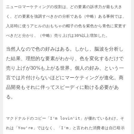
ニューロマーケティングの役割は、どの要素の訴求力が最も大き
く、どの要素を強調すべきかの分析である（中略）ある事例では、
入浴時に使うアヒルのおもちゃの帽子の色を紫色から青色に変更す
べきだと分かり、（中略）売り上げは30%以上増加した。
当然人なので色の好みはある。しかし、脳波を分析し
た結果、理想的な要素がわかり、色を変化するだけで
売り上げが30%も上がる世界。個人の好み、という一
言では片付けらないほどにマーケティングが進化。商
品開発もそれに伴ってスピーディに動ける必要があ
る。
マクドナルドのコピー「I'm lovin'it」が優れているわけ。そ
れは「You're」ではなく、「I'm」と言われた消費者は自己暗示