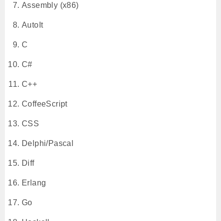
Assembly (x86)
AutoIt
C
C#
C++
CoffeeScript
CSS
Delphi/Pascal
Diff
Erlang
Go